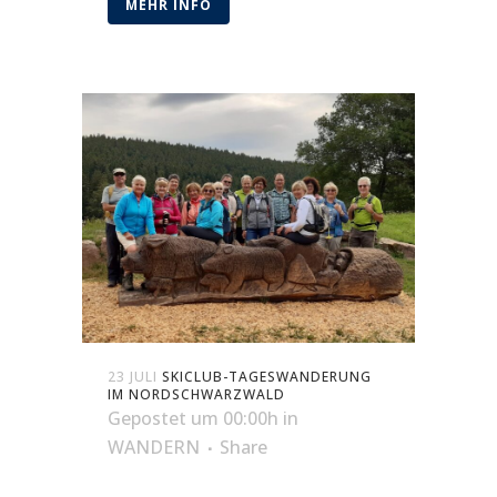
MEHR INFO
23 JULI
SKICLUB-TAGESWANDERUNG
IM NORDSCHWARZWALD
Gepostet um 00:00h
in
WANDERN
Share