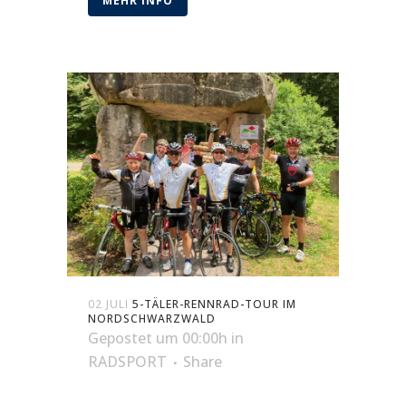
MEHR INFO
02 JULI
5-TÄLER-RENNRAD-TOUR IM
NORDSCHWARZWALD
Gepostet um 00:00h
in
RADSPORT
Share