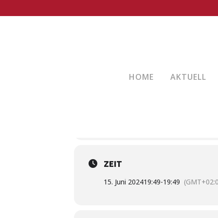
RENNRAD ÜBE
15
INFO + ANMELDUNG: HANS HUDAR
JUN
HOME
AKTUELL
EVENT DETAILS
Info + Anmeldung: Hans Hudarin Tel.
ZEIT
15. Juni 2024
19:49
-
19:49
(GMT+02:0