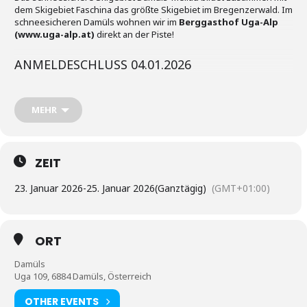
dem Skigebiet Faschina das größte Skigebiet im Bregenzerwald. Im
schneesicheren Damüls wohnen wir im
Berggasthof Uga-Alp
(www.uga-alp.at)
direkt an der Piste!
ANMELDESCHLUSS 04.01.2026
MEHR
ZEIT
FLYER DOWNLOAD
23. Januar 2026
-
25. Januar 2026
(Ganztägig)
(GMT+01:00)
ORT
Damüls
Uga 109, 6884 Damüls, Österreich
OTHER EVENTS