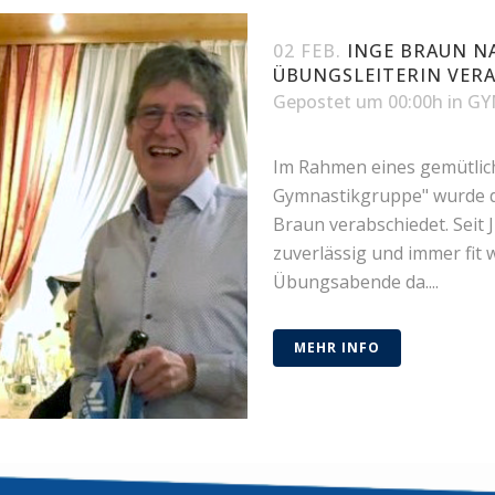
02 FEB.
INGE BRAUN NA
ÜBUNGSLEITERIN VER
Gepostet um 00:00h
in
GY
Im Rahmen eines gemütlic
Gymnastikgruppe" wurde di
Braun verabschiedet. Seit J
zuverlässig und immer fit 
Übungsabende da....
MEHR INFO