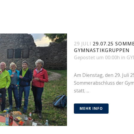
29 JULI
29.07.25 SOMM
GYMNASTIKGRUPPEN
Gepostet um 00:00h
in
GY
Am Dienstag, den 29. Juli 
Sommerabschluss der Gym
statt. ...
MEHR INFO