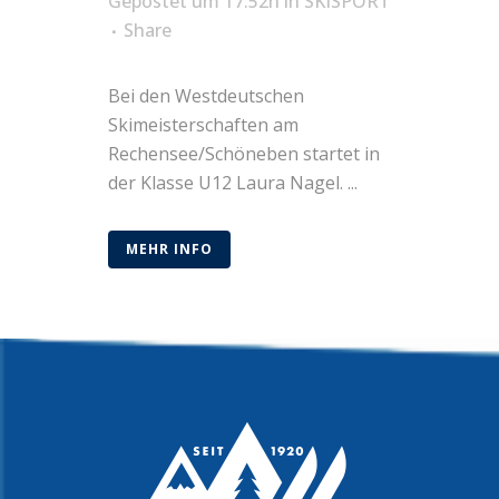
Gepostet um 17:52h
in
SKISPORT
Share
Bei den Westdeutschen
Skimeisterschaften am
Rechensee/Schöneben startet in
der Klasse U12 Laura Nagel. ...
MEHR INFO