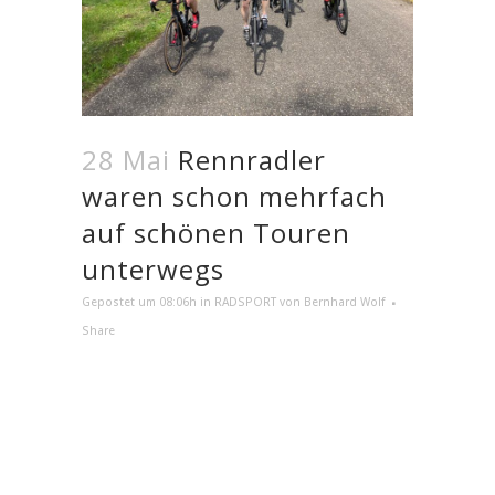
28 Mai
Rennradler
waren schon mehrfach
auf schönen Touren
unterwegs
Gepostet um 08:06h
in
RADSPORT
von
Bernhard Wolf
Share