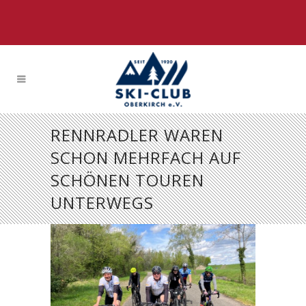
RENNRADLER WAREN
SCHON MEHRFACH AUF
SCHÖNEN TOUREN
UNTERWEGS