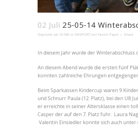
02 Juli
25-05-14 Winterabsc
Gepostet um 16:36h
in
SKISPORT
von
Yannis Papst
Share
In diesem Jahr wurde der Winterabschluss d
An diesem Abend wurde die ersten fünf Plä
konnten zahlreiche Ehrungen entgegeng
Beim Sparkassen Kindercup waren 9 Kinder 
und Schnurr Paula (12. Platz), bei den U8 Ju
er erreichte in seiner Altersklasse einen to
Casper der auf den 7. Platz fuhr. Laura Na
Valentin Einsiedler konnte sich auch unter d