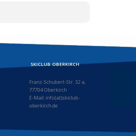
SKICLUB OBERKIRCH
Franz-Schubert-Str. 32 a,
77704 Oberkirch
E-Mail: info(at)skiclub-
oberkirch.de