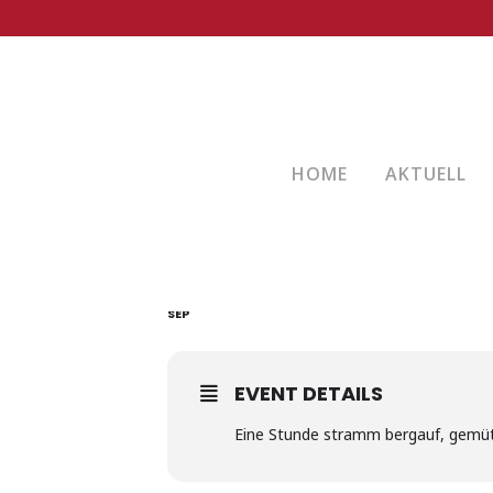
DIES IST EIN SICH WIEDERHOLENDES
15. SEPTEMBER 2025 19:00
29. SEPTEMBER 
HOME
AKTUELL
MO. 19:00 UH
22
LEITUNG: FRANZ SCHMIDT
TREFFPUNKT GAISBACHER HOF
SEP
EVENT DETAILS
Eine Stunde stramm bergauf, gemütl